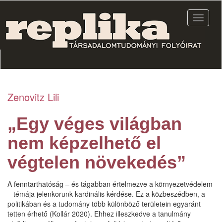
Ugrás
a
Navigác
tartalomra
átkapcs
Zenovitz Lili
„Egy véges világban
nem képzelhető el
végtelen növekedés”
A fenntarthatóság – és tágabban értelmezve a környezetvédelem
– témája jelenkorunk kardinális kérdése. Ez a közbeszédben, a
politikában és a tudomány több különböző területein egyaránt
tetten érhető (Kollár 2020). Ehhez illeszkedve a tanulmány