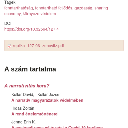
Tagek:
fenntarthatóság
,
fenntartható fejlődés
,
gazdaság
,
sharing
economy
,
környezetvédelem
DOI:
https://doi.org/10.32564/127.4
replika_127-06_zenovitz.pdf
A szám tartalma
A narrativitás kora?
Kollár Dávid
Kollár József
A narratív magyarázatok védelmében
Hidas Zoltán
A rend értelemtörténetei
Jenne Erin K.
A nacionalizmus változatai a Covid-19 korában