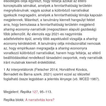
elsődleges célja egyrészt, hogy feltárja azokat az eltérő
konceptuális sémákat, amelyek a fenntarthatóság területén
megnyilvánulnak: vagyis azokat a különböző narratívákat
igyekszik megragadni, amelyek a fenntarthatóság témája kapcsán
megjelennek. Másrészt, a tanulmány kiemelt hangsúlyt fektet
arra, hogy bemutassa a fenntarthatóság területén megjelenő
sharing economy-narratívák
(megosztáson alapuló gazdaság)
főbb jellemzőit. Az elemzés egy 2021-es nagymintás
adatfelvételre épül, amely több aspektusból vizsgálja a
sharing
economy
kérdéskörét. A tanulmány célja mindazonáltal nemcsak
az, hogy empirikusan megragadja a
sharing economy
ra
vonatkozó különböző narratívákat, hanem hogy feltárja, az eltérő
beállítódásokkal rendelkező társadalmi csoportok, mely narratívák
iránt mutatnak kiemelt érdeklődést.
1 Az interpretátorok (Fleischer 2014; Horváthné Kovács,
Bernadett és Barna szerk. 2021) szerint ezzel az idézettel
foglalható össze legjobban a jelentés lényege (vö. WCED 1987).
Megjelent:
Replika
127
, 95–113.
Replika blokk:
A narrativitás kora?