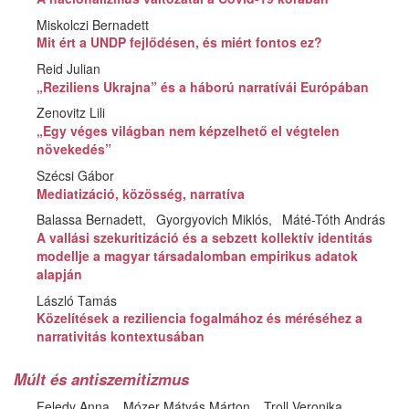
Miskolczi Bernadett
Mit ért a UNDP fejlődésen, és miért fontos ez?
Reid Julian
„Reziliens Ukrajna” és a háború narratívái Európában
Zenovitz Lili
„Egy véges világban nem képzelhető el végtelen
növekedés”
Szécsi Gábor
Mediatizáció, közösség, narratíva
Balassa Bernadett
Gyorgyovich Miklós
Máté-Tóth András
A vallási szekuritizáció és a sebzett kollektív identitás
modellje a magyar társadalomban empirikus adatok
alapján
László Tamás
Közelítések a reziliencia fogalmához és méréséhez a
narrativitás kontextusában
Múlt és antiszemitizmus
Feledy Anna
Mózer Mátyás Márton
Troll Veronika