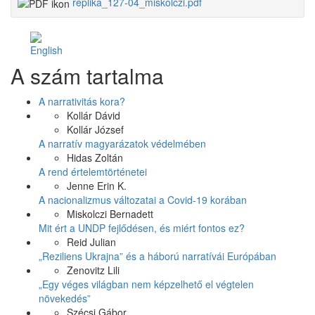
replika_127-04_miskolczi.pdf
Facebook
Share
A szám tartalma
Like
on
Facebook
A narrativitás kora?
Kollár Dávid
Kollár József
A narratív magyarázatok védelmében
Hidas Zoltán
A rend értelemtörténetei
Jenne Erin K.
A nacionalizmus változatai a Covid-19 korában
Miskolczi Bernadett
Mit ért a UNDP fejlődésen, és miért fontos ez?
Reid Julian
„Reziliens Ukrajna” és a háború narratívái Európában
Zenovitz Lili
„Egy véges világban nem képzelhető el végtelen
növekedés”
Szécsi Gábor