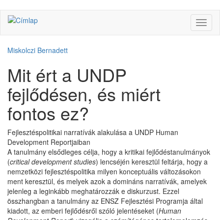
Ugrás
Navig
a
átkap
tartalomra
Miskolczi Bernadett
Mit ért a UNDP
fejlődésen, és miért
fontos ez?
Fejlesztéspolitikai narratívák alakulása a UNDP Human
Development Reportjaiban
A tanulmány elsődleges célja, hogy a kritikai fejlődéstanulmányok
(
critical development studies
) lencséjén keresztül feltárja, hogy a
nemzetközi fejlesztéspolitika milyen konceptuális változásokon
ment keresztül, és melyek azok a domináns narratívák, amelyek
jelenleg a leginkább meghatározzák e diskurzust. Ezzel
összhangban a tanulmány az ENSZ Fejlesztési Programja által
kiadott, az emberi fejlődésről szóló jelentéseket (
Human