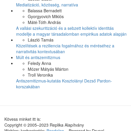
Mediatizáció, közösség, narratíva
Balassa Bernadett
Gyorgyovich Miklós
Máté-Tóth András
A vallási szekuritizáció és a sebzett kollektív identitás
modellje a magyar társadalomban empirikus adatok alapján
László Tamás
Közelítések a reziliencia fogalmához és méréséhez a
narrativitás kontextusában
Múlt és antiszemitizmus
Feledy Anna
Mózer Mátyás Márton
Troll Veronika
Antiszemitizmus-kutatás Kosztolányi Dezső Pardon-
korszakában
Kövess minket itt is:
Copyright © 2005–2023 Replika Alapítvány
Weblap: karbantartás:
Pandelon
– Powered by Drupal