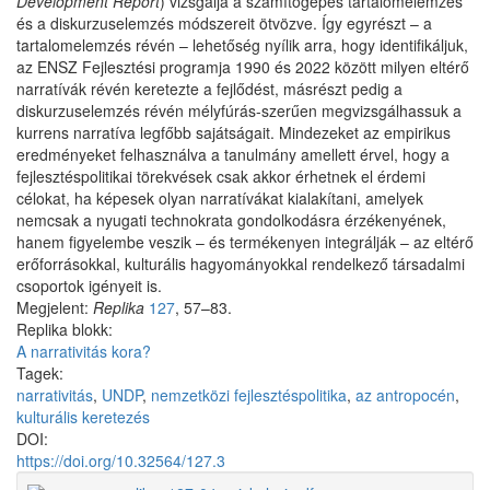
Development Report
) vizsgálja a számítógépes tartalomelemzés
és a diskurzuselemzés módszereit ötvözve. Így egyrészt – a
tartalomelemzés révén – lehetőség nyílik arra, hogy identifikáljuk,
az ENSZ Fejlesztési programja 1990 és 2022 között milyen eltérő
narratívák révén keretezte a fejlődést, másrészt pedig a
diskurzuselemzés révén mélyfúrás-szerűen megvizsgálhassuk a
kurrens narratíva legfőbb sajátságait. Mindezeket az empirikus
eredményeket felhasználva a tanulmány amellett érvel, hogy a
fejlesztéspolitikai törekvések csak akkor érhetnek el érdemi
célokat, ha képesek olyan narratívákat kialakítani, amelyek
nemcsak a nyugati technokrata gondolkodásra érzékenyének,
hanem figyelembe veszik – és termékenyen integrálják – az eltérő
erőforrásokkal, kulturális hagyományokkal rendelkező társadalmi
csoportok igényeit is.
Megjelent:
Replika
127
, 57–83.
Replika blokk:
A narrativitás kora?
Tagek:
narrativitás
,
UNDP
,
nemzetközi fejlesztéspolitika
,
az antropocén
,
kulturális keretezés
DOI:
https://doi.org/10.32564/127.3