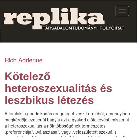
Ugrás
a
Navigác
tartalomra
átkapcs
Rich Adrienne
Kötelező
heteroszexualitás és
leszbikus létezés
A feminista gondolkodás rengeteget veszít erejéből, amennyiben
megkérdőjelezetlenül hagyja azt a gyakori előfeltevést, miszerint
a heteroszexualitás a nők többségének természetes
„preferenciája”, „választása”, vagy „veleszületett szexuális