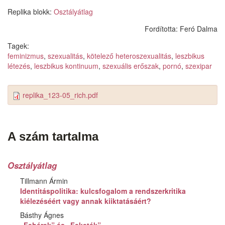
Replika blokk:
Osztályátlag
Fordította:
Feró Dalma
Tagek:
feminizmus
,
szexualitás
,
kötelező heteroszexualitás
,
leszbikus
létezés
,
leszbikus kontinuum
,
szexuális erőszak
,
pornó
,
szexipar
replika_123-05_rich.pdf
A szám tartalma
Osztályátlag
Tillmann Ármin
Identitáspolitika: kulcsfogalom a rendszerkritika
kiélezéséért vagy annak kiiktatásáért?
Básthy Ágnes
„Fehérek” és „Feketék”