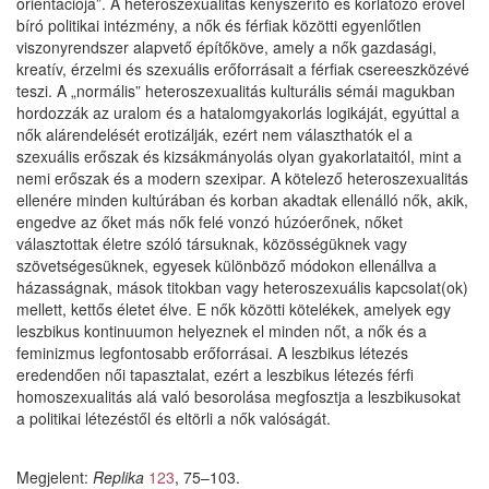
orientációja”. A heteroszexualitás kényszerítő és korlátozó erővel
bíró politikai intézmény, a nők és férfiak közötti egyenlőtlen
viszonyrendszer alapvető építőköve, amely a nők gazdasági,
kreatív, érzelmi és szexuális erőforrásait a férfiak csereeszközévé
teszi. A „normális” heteroszexualitás kulturális sémái magukban
hordozzák az uralom és a hatalomgyakorlás logikáját, egyúttal a
nők alárendelését erotizálják, ezért nem választhatók el a
szexuális erőszak és kizsákmányolás olyan gyakorlataitól, mint a
nemi erőszak és a modern szexipar. A kötelező heteroszexualitás
ellenére minden kultúrában és korban akadtak ellenálló nők, akik,
engedve az őket más nők felé vonzó húzóerőnek, nőket
választottak életre szóló társuknak, közösségüknek vagy
szövetségesüknek, egyesek különböző módokon ellenállva a
házasságnak, mások titokban vagy heteroszexuális kapcsolat(ok)
mellett, kettős életet élve. E nők közötti kötelékek, amelyek egy
leszbikus kontinuumon helyeznek el minden nőt, a nők és a
feminizmus legfontosabb erőforrásai. A leszbikus létezés
eredendően női tapasztalat, ezért a leszbikus létezés férfi
homoszexualitás alá való besorolása megfosztja a leszbikusokat
a politikai létezéstől és eltörli a nők valóságát.
Megjelent:
Replika
123
, 75–103.