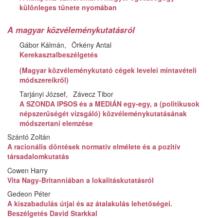
különleges tünete nyomában
A magyar közvéleménykutatásról
Gábor Kálmán
Örkény Antal
Kerekasztalbeszélgetés
(Magyar közvéleménykutató cégek levelei mintavételi
módszereikről)
Tarjányi József
Závecz Tibor
A SZONDA IPSOS és a MEDIÁN egy-egy, a (politikusok
népszerűségét vizsgáló) közvéleménykutatásának
módszertani elemzése
Szántó Zoltán
A racionális döntések normatív elmélete és a pozitív
társadalomkutatás
Cowen Harry
Vita Nagy-Britanniában a lokalitáskutatásról
Gedeon Péter
A kiszabadulás útjai és az átalakulás lehetőségei.
Beszélgetés David Starkkal