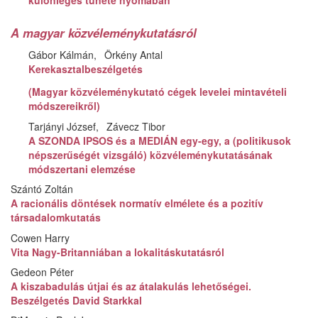
különleges tünete nyomában
A magyar közvéleménykutatásról
Gábor Kálmán
Örkény Antal
Kerekasztalbeszélgetés
(Magyar közvéleménykutató cégek levelei mintavételi
módszereikről)
Tarjányi József
Závecz Tibor
A SZONDA IPSOS és a MEDIÁN egy-egy, a (politikusok
népszerűségét vizsgáló) közvéleménykutatásának
módszertani elemzése
Szántó Zoltán
A racionális döntések normatív elmélete és a pozitív
társadalomkutatás
Cowen Harry
Vita Nagy-Britanniában a lokalitáskutatásról
Gedeon Péter
A kiszabadulás útjai és az átalakulás lehetőségei.
Beszélgetés David Starkkal