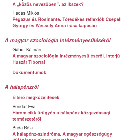
A „közös nevezőben”: az Ikszek?
Hadas Miklós
Pegazus és Rosinante. Töredékes reflexiók Csepeli
György és Wessely Anna írása kapcsán
A magyar szociológia intézményesüléséről
Gábor Kálmán
A magyar szociológia intézményesüléséről. Interjú
Huszár Tiborral
Dokumentumok
A hálapénzről
Eltérő megközelítések
Bondár Éva
Három cikk ürügyén a hálapénz közgazdasági
természetéről
Buda Béla
A hálapénz-szindróma. A magyar egészségügy