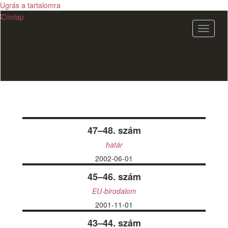
Ugrás a tartalomra
Navigác
átkapcs
47–48. szám
határ
2002-06-01
45–46. szám
EU-birodalom
2001-11-01
43–44. szám