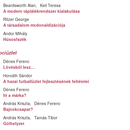
Beardsworth Alan
Keil Teresa
A modern táplálékrendszer kialakulása
Ritzer George
A társadalom mcdonaldizációja
Andor Mihály
Húsosfazék
ociüzlet
Dénes Ferenc
Lövésből lesz…
Horváth Sándor
A hazai futballüzlet fejlesztésének feltételei
Dénes Ferenc
Itt a márka?
András Kriszta
Dénes Ferenc
Bajnokcsapat?
András Kriszta
Tamás Tibor
Gólhelyzet