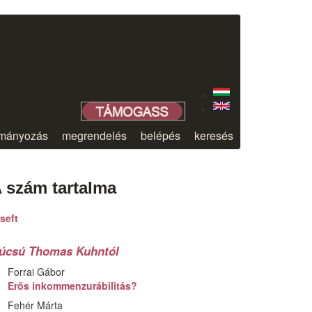
mányozás
megrendelés
belépés
keresés
 szám tartalma
seft
úcsú Thomas Kuhntól
Forrai Gábor
Erős inkommenzurábilitás?
Fehér Márta