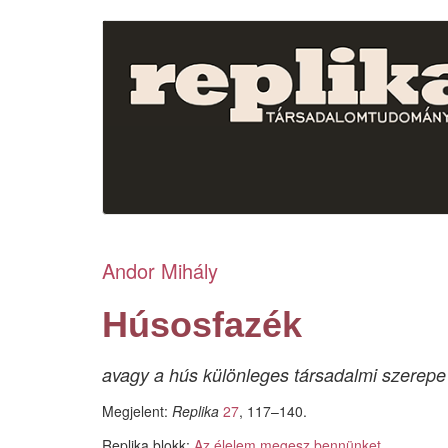
Ugrás
a
tartalomra
Andor Mihály
Húsosfazék
avagy a hús különleges társadalmi szerepe
Megjelent:
Replika
27
, 117–140.
Replika blokk:
Az élelem megesz bennünket