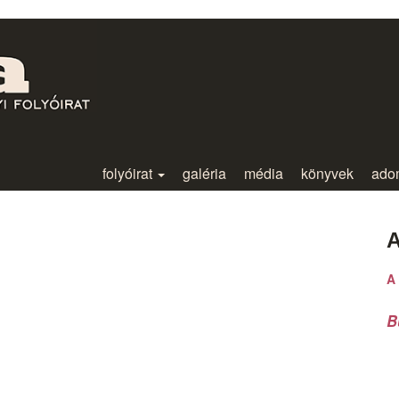
folyóirat
galéria
média
könyvek
ado
A
A 
B