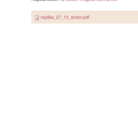
replika_27_13_andor.pdf