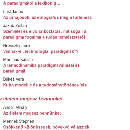
A paradigmától a lexikonig…
Laki János
Az űrhajósok, az etnográfus meg a történész
Jakab Zoltán
Szemlélet és elvonatkoztatás: mit sugall a
paradigma fogalma a tudás természetéről
Hronszky Imre
Vannak-e „technológiai paradigmák”?
Martinás Katalin
A termodinamika paradigmaváltásai és
paradigmái
Békés Vera
Kuhn modellje és a tudománytörténet-írás
z élelem megesz bennünket
Andor Mihály
Az élelem megesz bennünket
Mennell Stephen
Csökkenő különbségek, növekvő választék