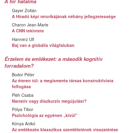
A hír hatalma
Gayer Zoltán
A Híradó képi retorikájának néhány jellegzetessége
Charon Jean-Marie
A CNN tekintete
Hannerz Ulf
Baj van a globális világfaluban
Érzelem és emlékezet: a második kognitív
forradalom?
Bodor Péter
Az éteren túl: a megismerés társas konstruktivista
felfogása
Pléh Csaba
Narratív vagy diszkurzív megújulást?
Pólya Tibor
Pszichológia az egyénen „kívül”
Kónya Anikó
Az emlékezés klasszikus szemléletének visszatérése