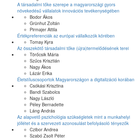
A társadalmi tőke szerepe a magyarországi gyors
növekedésű vállalatok innovációs tevékenységében
Bodor Ákos
Grünhut Zoltán
Pirmajer Attila
Értékpreferenciák az európai vállalkozók körében
Tomay Kyra
Az összekötő társadalmi tőke (újra)termelődésének terei
Törőcsik Mária
Szűcs Krisztián
Nagy Ákos
Lázár Erika
Életstíluscsoportok Magyarországon a digitalizáció korában
Csókási Krisztina
Bandi Szabolcs
Nagy László
Péley Bernadette
Láng András
Az alapvető pszichológia szükségletek mint a munkahelyi
jóllétet és a szervezeti azonosulást befolyásoló tényezők
Czibor Andrea
Szabó Zsolt Péter