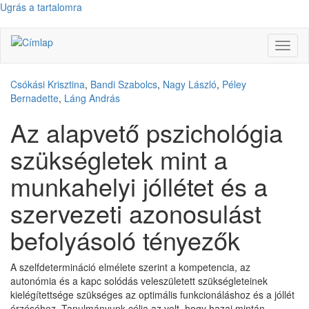
Ugrás a tartalomra
Navig
átkap
Csókási Krisztina
,
Bandi Szabolcs
,
Nagy László
,
Péley
Bernadette
,
Láng András
Az alapvető pszichológia
szükségletek mint a
munkahelyi jóllétet és a
szervezeti azonosulást
befolyásoló tényezők
A szelfdetermináció elmélete szerint a kompetencia, az
autonómia és a kapc solódás veleszületett szükségleteinek
kielégítettsége szükséges az optimális funkcionáláshoz és a jóllét
érzéséhez. Tanulmányunk célja az volt, hogy hazai mintán