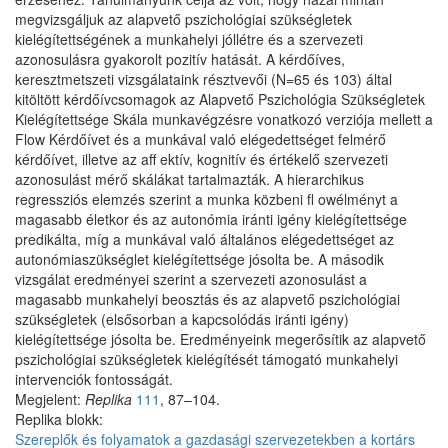
megvizsgáljuk az alapvető pszichológiai szükségletek
kielégítettségének a munkahelyi jóllétre és a szervezeti
azonosulásra gyakorolt pozitív hatását. A kérdőíves,
keresztmetszeti vizsgálataink résztvevői (N=65 és 103) által
kitöltött kérdőívcsomagok az Alapvető Pszichológia Szükségletek
Kielégítettsége Skála munkavégzésre vonatkozó verziója mellett a
Flow Kérdőívet és a munkával való elégedettséget felmérő
kérdőívet, illetve az aff ektív, kognitív és értékelő szervezeti
azonosulást mérő skálákat tartalmazták. A hierarchikus
regressziós elemzés szerint a munka közbeni fl owélményt a
magasabb életkor és az autonómia iránti igény kielégítettsége
predikálta, míg a munkával való általános elégedettséget az
autonómiaszükséglet kielégítettsége jósolta be. A második
vizsgálat eredményei szerint a szervezeti azonosulást a
magasabb munkahelyi beosztás és az alapvető pszichológiai
szükségletek (elsősorban a kapcsolódás iránti igény)
kielégítettsége jósolta be. Eredményeink megerősítik az alapvető
pszichológiai szükségletek kielégítését támogató munkahelyi
intervenciók fontosságát.
Megjelent:
Replika
111
, 87–104.
Replika blokk:
Szereplők és folyamatok a gazdasági szervezetekben a kortárs