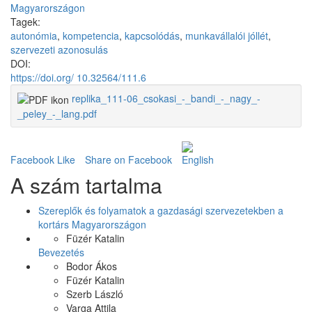
Magyarországon
Tagek:
autonómia
,
kompetencia
,
kapcsolódás
,
munkavállalói jóllét
,
szervezeti azonosulás
DOI:
https://doi.org/ 10.32564/111.6
replika_111-06_csokasi_-_bandi_-_nagy_-
_peley_-_lang.pdf
Facebook Like
Share on Facebook
A szám tartalma
Szereplők és folyamatok a gazdasági szervezetekben a
kortárs Magyarországon
Füzér Katalin
Bevezetés
Bodor Ákos
Füzér Katalin
Szerb László
Varga Attila