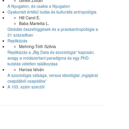
Ginelli Zoltán
A Nyugaton, és csakis a Nyugaton
Gyakorlati értékű tudás és kulturális antropológia
Hill Carol E.
Baba Marietta L.
Globális összefüggések és a praxisantropológia a
21 században
Replikázás
Mehring-Tóth Szilvia
Replikázás a „Big Data és szociológia” kapcsán,
avagy a módszertani paradigma és egy PhD-
kutatás véletlen találkozása
Harcsa István
A szociológia válsága, versus ideológiai „ingajárat
csapdából csapdába”
A 103. szám szerzői