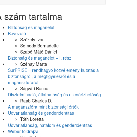
A szám tartalma
Biztonság és magánélet
Bevezető
Székely Iván
Somody Bernadette
Szabó Máté Dániel
Biztonság és magánélet – I. rész
Szénay Márta
SurPRISE – rendhagyó közvélemény-kutatás a
biztonságról, a megfigyelésről és a
magánszféráról
Ságvári Bence
Diszkrimináció, átláthatóság és ellenőrizhetőség
Raab Charles D.
A magánszféra mint biztonsági érték
Udvariatlanság és genderidentitás
Tóth Loretta
Udvariatlanság, hatalom és genderidentitás
Weber földrajza