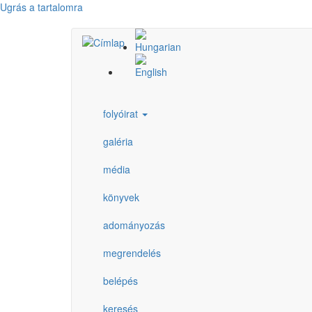
Ugrás a tartalomra
folyóirat
galéria
média
könyvek
adományozás
megrendelés
belépés
keresés