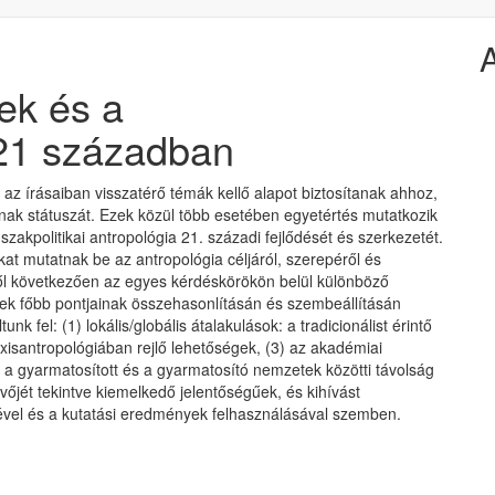
ek és a
 21 században
az írásaiban visszatérő témák kellő alapot biztosítanak ahhoz,
nak státuszát. Ezek közül több esetében egyetértés mutatkozik
 szakpolitikai antropológia 21. századi fejlődését és szerkezetét.
t mutatnak be az antropológia céljáról, szerepéről és
ől következően az egyes kérdéskörökön belül különböző
tek főbb pontjainak összehasonlításán és szembeállításán
 fel: (1) lokális/globális átalakulások: a tradicionálist érintő
axisantropológiában rejlő lehetőségek, (3) az akadémiai
) a gyarmatosított és a gyarmatosító nemzetek közötti távolság
vőjét tekintve kiemelkedő jelentőségűek, és kihívást
ével és a kutatási eredmények felhasználásával szemben.