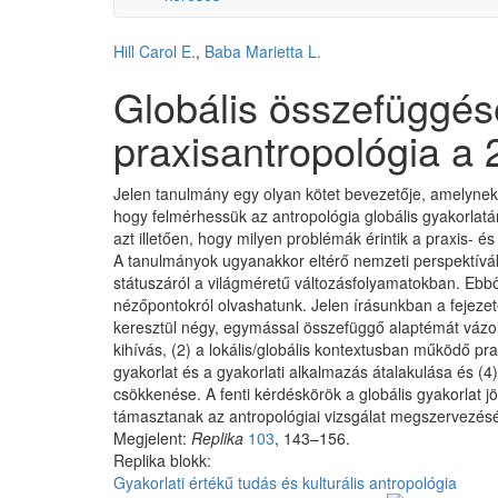
Hill Carol E.
,
Baba Marietta L.
Globális összefüggés
praxisantropológia a
Jelen tanulmány egy olyan kötet bevezetője, amelynek 
hogy felmérhessük az antropológia globális gyakorlatá
azt illetően, hogy milyen problémák érintik a praxis- és
A tanulmányok ugyanakkor eltérő nemzeti perspektíváka
státuszáról a világméretű változásfolyamatokban. Ebb
nézőpontokról olvashatunk. Jelen írásunkban a fejeze
keresztül négy, egymással összefüggő alaptémát vázoltunk
kihívás, (2) a lokális/globális kontextusban működő pr
gyakorlat és a gyakorlati alkalmazás átalakulása és (4
csökkenése. A fenti kérdéskörök a globális gyakorlat jö
támasztanak az antropológiai vizsgálat megszervezés
Megjelent:
Replika
103
, 143–156.
Replika blokk:
Gyakorlati értékű tudás és kulturális antropológia