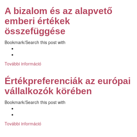
between
A bizalom és az alapvető
Trust
and
emberi értékek
the
összefüggése
Basic
Human
Bookmark/Search this post with
Values
tartalommal
kapcsolatosan
További információ
A
bizalom
és
Értékpreferenciák az európai
az
alapvető
vállalkozók körében
emberi
értékek
Bookmark/Search this post with
összefüggése
tartalommal
kapcsolatosan
További információ
Értékpreferenciák
az
európai