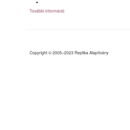
További információ
A
posztkommunista
társadalmi
formáció
és
osztályszerkezete
tartalommal
kapcsolatosan
Copyright © 2005–2023 Replika Alapítvány