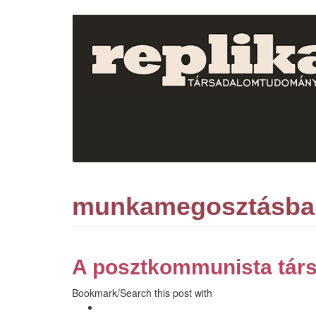
Ugrás
a
tartalomra
munkamegosztásban 
A posztkommunista társ
Bookmark/Search this post with