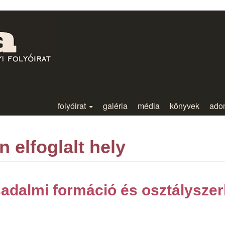
folyóirat
galéria
média
könyvek
ado
elfoglalt hely
adalmi formáció és osztályszer