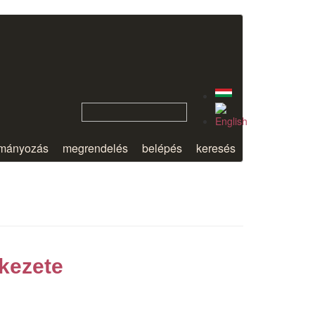
mányozás
megrendelés
belépés
keresés
kezete