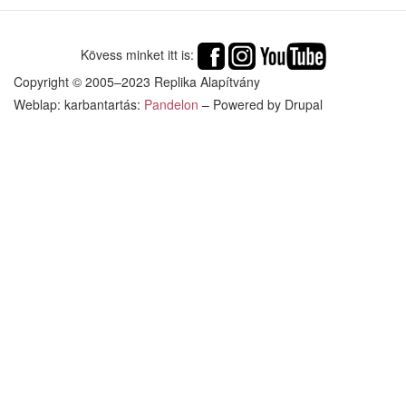
az
élet
tartalommal
Kövess minket itt is:
kapcsolatosan
Copyright © 2005–2023 Replika Alapítvány
Weblap: karbantartás:
Pandelon
– Powered by Drupal