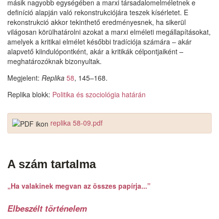
másik nagyobb egységében a marxi társadalomelméletnek e
definíció alapján való rekonstrukciójára teszek kísérletet. E
rekonstrukció akkor tekinthető eredményesnek, ha sikerül
világosan körülhatárolni azokat a marxi elméleti megállapításokat,
amelyek a kritikai elmélet későbbi tradíciója számára – akár
alapvető kiindulópontként, akár a kritikák célpontjaiként –
meghatározóknak bizonyultak.
Megjelent:
Replika
58
, 145–168.
Replika blokk:
Politika és szociológia határán
replika 58-09.pdf
A szám tartalma
„Ha valakinek megvan az összes papírja...”
Elbeszélt történelem