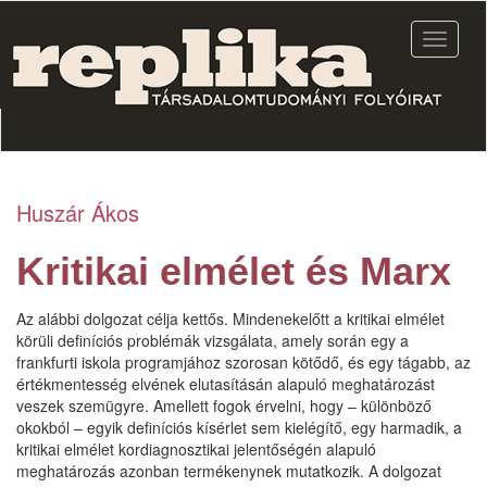
Ugrás
a
Navigác
tartalomra
átkapcs
Huszár Ákos
Kritikai elmélet és Marx
Az alábbi dolgozat célja kettős. Mindenekelőtt a kritikai elmélet
körüli definíciós problémák vizsgálata, amely során egy a
frankfurti iskola programjához szorosan kötődő, és egy tágabb, az
értékmentesség elvének elutasításán alapuló meghatározást
veszek szemügyre. Amellett fogok érvelni, hogy – különböző
okokból – egyik definíciós kísérlet sem kielégítő, egy harmadik, a
kritikai elmélet kordiagnosztikai jelentőségén alapuló
meghatározás azonban termékenynek mutatkozik. A dolgozat