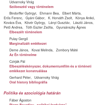
Udvarnoky Virág
Szóbeszéd vagy történelem
Bindorffer Györgyi
Ehmann Bea
Elbert Márta
Erős Ferenc
Gyáni Gábor
K. Horváth Zsolt
Kónya Anikó
Kovács Éva
Kövér György
Lányi Gusztáv
László János
Pető Andrea
Tóth Eszter Zsófia
Gyursánszky Ágnes
Elbeszélt történelem
Pulay Gergő
Marginalizált emlékezet
Deme János
Kovai Melinda
Zombory Máté
Az Én történelme
Czirják Pál
Elbeszéléskényszer, dokumentumfilm és a történeti
emlékezet konstruálása
Gerhard Péter
Udvarnoky Virág
Oral history bibliográfia
Politika és szociológia határán
Fáber Ágoston
Pierre Bourdieu „politikai fordulata”