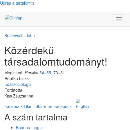
Ugrás a tartalomra
Navig
átkap
Braithwaite John
Közérdekű
társadalomtudományt!
Megjelent:
Replika
54–55
, 73–81.
Replika blokk:
Közszociológia
Fordította:
Kiss Zsuzsanna
Facebook Like
Share on Facebook
A szám tartalma
Buddha maga