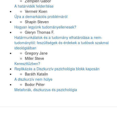
Zemplén Gábor
A határvidék felderítése
Vermeir Koen
Újra a demarkációs problémáról
Shapin Steven
Hogyan legyünk tudományellenesek?
Gieryn Thomas F.
Határmunkálatok és a tudomány elhatárolása a nem-
tudománytól: feszültségek és érdekek a tudósok szakmai
ideológiáiban
Gregory Jane
Miller Steve
Kereszttűzben?
Replikázás a Diszkurzív pszichológia blokk kapcsán
Baráth Katalin
A diszkurzív nem hülye
Bodor Péter
Metaforák, diszkurzus és pszichológia