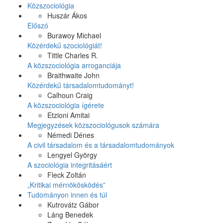
Közszociológia
Huszár Ákos
Előszó
Burawoy Michael
Közérdekű szociológiát!
Tittle Charles R.
A közszociológia arroganciája
Braithwaite John
Közérdekű társadalomtudományt!
Calhoun Craig
A közszociológia ígérete
Etzioni Amitai
Megjegyzések közszociológusok számára
Némedi Dénes
A civil társadalom és a társadalomtudományok
Lengyel György
A szociológia integritásáért
Fleck Zoltán
„Kritikai mérnökösködés”
Tudományon innen és túl
Kutrovátz Gábor
Láng Benedek