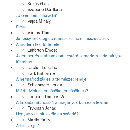
Kozák Gyula
Szabóné Dér Ilona
„Utolérni és túlhaladni”
Vajda Mihály
Ferkó
Vámos Tibor
Jánossy-örökség és rendszerelméleti asszociációk
A modern test története
Lafferton Emese
Az ember és a társadalom testéről a modern tudományok
tükrében
Daston Lorraine
Park Katharine
A hermafroditák és a természet rendje
Schiebinger Londa
Miért hívják az emlősöket emlősöknek?
Laqueur Thomas W.
A társadalmi „rossz”, a magányos bűn és a teázás
Frykman Jonas
Hogyan váljunk tökéletes svéddé?
Martin Emily
A test vége?