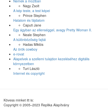
Nemek a moziban
Nagy Zsolt
A kép teste, a test képei
Prince Stephen
Hatalom és fájdalom
Caputi Jane
Egy ágyban az ellenséggel, avagy Pretty Woman II.
Neale Stephen
A különbözőség fajtái
Hadas Miklós
Az örök cowboy
e-rovat
Alapelvek a szellemi tulajdon kezeléséhez digitális
környezetben
Turi László
Internet és copyright
Kövess minket itt is:
Copyright © 2005–2023 Replika Alapítvány