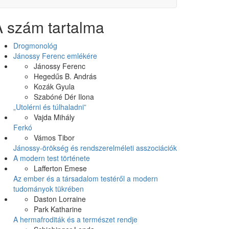
A szám tartalma
Drogmonológ
Jánossy Ferenc emlékére
Jánossy Ferenc
Hegedűs B. András
Kozák Gyula
Szabóné Dér Ilona
„Utolérni és túlhaladni”
Vajda Mihály
Ferkó
Vámos Tibor
Jánossy-örökség és rendszerelméleti asszociációk
A modern test története
Lafferton Emese
Az ember és a társadalom testéről a modern
tudományok tükrében
Daston Lorraine
Park Katharine
A hermafroditák és a természet rendje