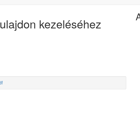
tulajdon kezeléséhez
df