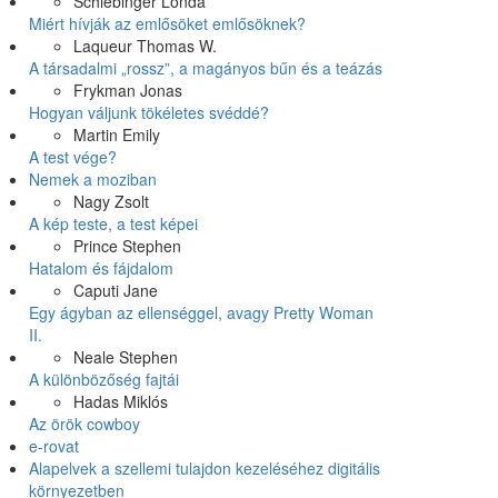
Schiebinger Londa
Miért hívják az emlősöket emlősöknek?
Laqueur Thomas W.
A társadalmi „rossz”, a magányos bűn és a teázás
Frykman Jonas
Hogyan váljunk tökéletes svéddé?
Martin Emily
A test vége?
Nemek a moziban
Nagy Zsolt
A kép teste, a test képei
Prince Stephen
Hatalom és fájdalom
Caputi Jane
Egy ágyban az ellenséggel, avagy Pretty Woman
II.
Neale Stephen
A különbözőség fajtái
Hadas Miklós
Az örök cowboy
e-rovat
Alapelvek a szellemi tulajdon kezeléséhez digitális
környezetben