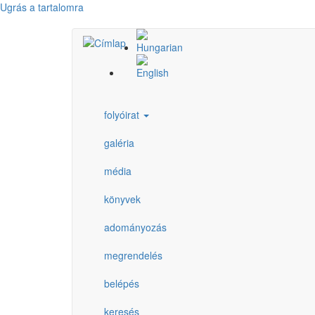
Ugrás a tartalomra
folyóirat
galéria
média
könyvek
adományozás
megrendelés
belépés
keresés