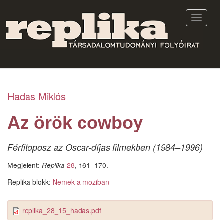
Ugrás
a
Navigác
tartalomra
átkapcs
Hadas Miklós
Az örök cowboy
Férfitoposz az Oscar-díjas filmekben (1984–1996)
Megjelent:
Replika
28
, 161–170.
Replika blokk:
Nemek a moziban
replika_28_15_hadas.pdf