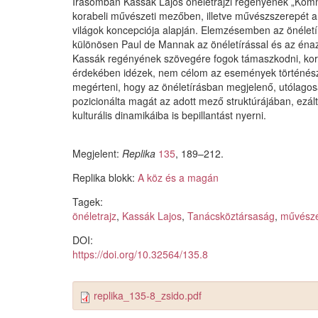
Írásomban Kassák Lajos önéletrajzi regényének „Kommü
korabeli művészeti mezőben, illetve művészszerepét a
világok koncepciója alapján. Elemzésemben az önéletí
különösen Paul de Mannak az önéletírással és az éna
Kassák regényének szövegére fogok támaszkodni, kora
érdekében idézek, nem célom az események történészi
megérteni, hogy az önéletírásban megjelenő, utólagos
pozicionálta magát az adott mező struktúrájában, ezál
kulturális dinamikáiba is bepillantást nyerni.
Megjelent:
Replika
135
, 189–212.
Replika blokk:
A köz és a magán
Tagek:
önéletrajz
,
Kassák Lajos
,
Tanácsköztársaság
,
művésze
DOI:
https://doi.org/10.32564/135.8
replika_135-8_zsido.pdf