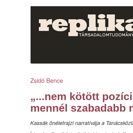
Ugrás
a
tartalomra
Zsidó Bence
„...nem kötött pozíc
mennél szabadabb m
Kassák önéletrajzi narratívája a Tanácsközt