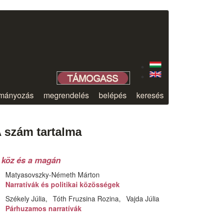
mányozás
megrendelés
belépés
keresés
 szám tartalma
 köz és a magán
Matyasovszky-Németh Márton
Narratívák és politikai közösségek
Székely Júlia
Tóth Fruzsina Rozina
Vajda Júlia
Párhuzamos narratívák