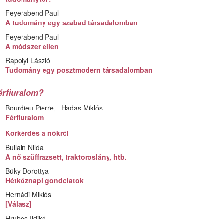
Feyerabend Paul
A tudomány egy szabad társadalomban
Feyerabend Paul
A módszer ellen
Rapolyi László
Tudomány egy posztmodern társadalomban
érfiuralom?
Bourdieu Pierre
Hadas Miklós
Férfiuralom
Körkérdés a nőkről
Bullain Nilda
A nő szüffrazsett, traktoroslány, htb.
Büky Dorottya
Hétköznapi gondolatok
Hernádi Miklós
[Válasz]
Hrubos Ildikó