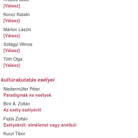
[Válasz]
Koncz Katalin
[Válasz]
Márton László
[Válasz]
Szilágyi Vilmos
[Válasz]
Tóth Olga
[Válasz]
 kultúrakutatás esélyei
Niedermüller Péter
Paradigmák és esélyek
Bíró A. Zoltán
Az esély esélyéről
Fejős Zoltán
Esélyekről: elmélettel vagy anélkül
Kuczi Tibor