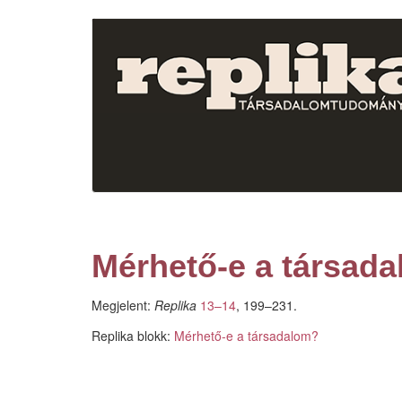
Ugrás
a
tartalomra
Mérhető-e a társad
Megjelent:
Replika
13–14
, 199–231.
Replika blokk:
Mérhető-e a társadalom?