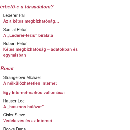
érhető-e a társadalom?
Léderer Pál
Az a kétes megbízhatóság…
Somlai Péter
A „Léderer-tézis” bírálata
Róbert Péter
Kétes megbízhatóság – adatokban és
egymásban
-Rovat
Strangelove Michael
A nélkülözhetetlen Internet
Egy Internet-narkós vallomásai
Hauser Lee
A „hasznos hálózat”
Cisler Steve
Védekezés és az Internet
Rooks Dana