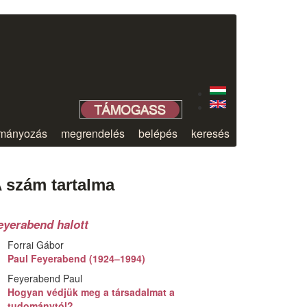
mányozás
megrendelés
belépés
keresés
 szám tartalma
eyerabend halott
Forrai Gábor
Paul Feyerabend (1924–1994)
Feyerabend Paul
Hogyan védjük meg a társadalmat a
tudománytól?