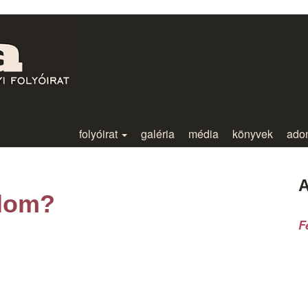
folyóirat
galéria
média
könyvek
ado
A
alom?
F