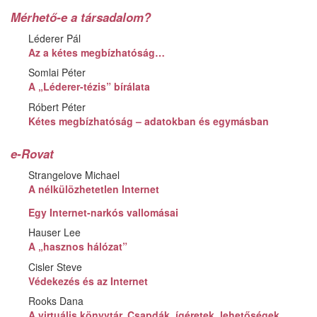
Mérhető-e a társadalom?
Léderer Pál
Az a kétes megbízhatóság…
Somlai Péter
A „Léderer-tézis” bírálata
Róbert Péter
Kétes megbízhatóság – adatokban és egymásban
e-Rovat
Strangelove Michael
A nélkülözhetetlen Internet
Egy Internet-narkós vallomásai
Hauser Lee
A „hasznos hálózat”
Cisler Steve
Védekezés és az Internet
Rooks Dana
A virtuális könyvtár. Csapdák, ígéretek, lehetőségek