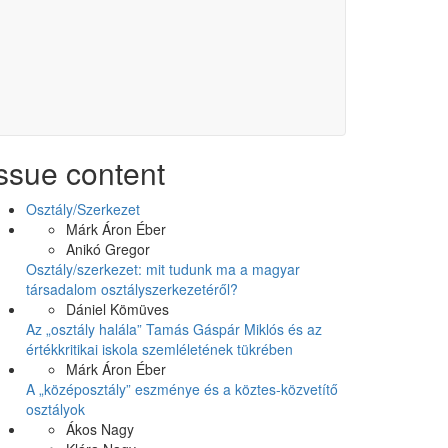
ssue content
Osztály/Szerkezet
Márk Áron Éber
Anikó Gregor
Osztály/szerkezet: mit tudunk ma a magyar
társadalom osztályszerkezetéről?
Dániel Kömüves
Az „osztály halála” Tamás Gáspár Miklós és az
értékkritikai iskola szemléletének tükrében
Márk Áron Éber
A „középosztály” eszménye és a köztes-közvetítő
osztályok
Ákos Nagy