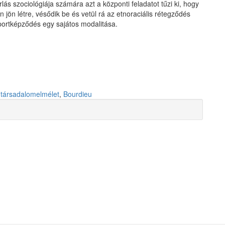
s szociológiája számára azt a központi feladatot tűzi ki, hogy
n jön létre, vésődik be és vetül rá az etnoraciális rétegződés
portképződés egy sajátos modalitása.
,
társadalomelmélet
,
Bourdieu