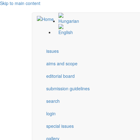
Skip to main content
issues
aims and scope
editorial board
submission guidelines
search
login
special issues
gallery