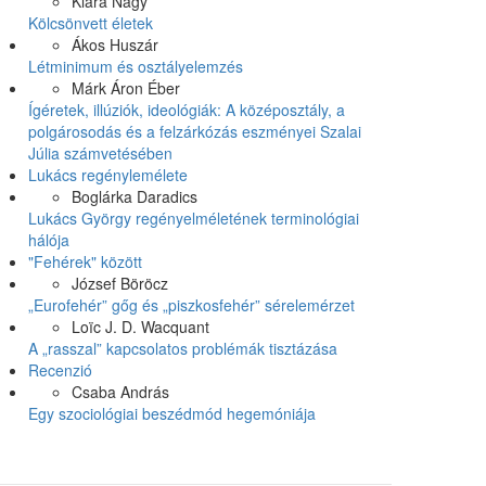
Klára Nagy
Kölcsönvett életek
Ákos Huszár
Létminimum és osztályelemzés
Márk Áron Éber
Ígéretek, illúziók, ideológiák: A középosztály, a
polgárosodás és a felzárkózás eszményei Szalai
Júlia számvetésében
Lukács regénylemélete
Boglárka Daradics
Lukács György regényelméletének terminológiai
hálója
"Fehérek" között
József Böröcz
„Eurofehér” gőg és „piszkosfehér” sérelemérzet
Loïc J. D. Wacquant
A „rasszal” kapcsolatos problémák tisztázása
Recenzió
Csaba András
Egy szociológiai beszédmód hegemóniája