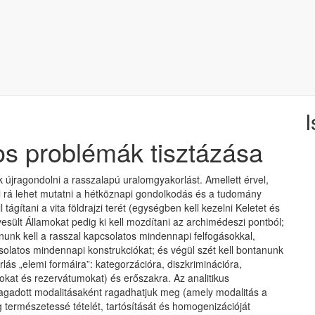
I
os problémák tisztázása
újragondolni a rasszalapú uralomgyakorlást. Amellett érvel,
 rá lehet mutatni a hétköznapi gondolkodás és a tudomány
 tágítani a vita földrajzi terét (egységben kell kezelni Keletet és
esült Államokat pedig ki kell mozdítani az archimédeszi pontból;
anunk kell a rasszal kapcsolatos mindennapi felfogásokkal,
solatos mindennapi konstrukciókat; és végül szét kell bontanunk
lás „elemi formáira”: kategorzációra, diszkriminációra,
rokat és rezervátumokat) és erőszakra. Az analitikus
gtagadott modalitásaként ragadhatjuk meg (amely modalitás a
 természetessé tételét, tartósítását és homogenizációját