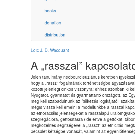
books
donation
distribution
Loïc J. D. Wacquant
A „rasszal” kapcsolat
Jelen tanulmány neobourdieuziánus keretben igyekszik 
hogy a „rassz” fogalmának történetiségbe ágyazásával
közötti jelenlegi cinkos viszonyra; ehhez azonban ki kell
Nyugatot, gyarmatot és gyarmattartó országot), az Egy
meg kell szabadulnunk az ítélkezés logikájától; szakít
mégis vissza kell emelni a modellünkbe a rasszal kapc
az etnoraciális jelenségeket a rasszalapú uralomgyakor
szegregációra, gettósításra (ide értve a gettókat, tábo
megközelítés segítségével a „rasszt” az etnicitás me
becsület kétségbe vonását, valamint az egyenlőtlenség