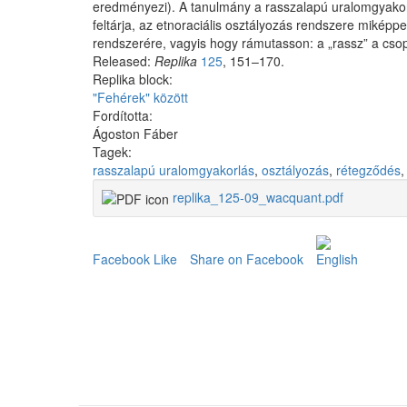
eredményezi). A tanulmány a rasszalapú uralomgyakorlá
feltárja, az etnoraciális osztályozás rendszere miképpe
rendszerére, vagyis hogy rámutasson: a „rassz” a cso
Released:
Replika
125
, 151–170.
Replika block:
"Fehérek" között
Fordította:
Ágoston Fáber
Tagek:
rasszalapú uralomgyakorlás
,
osztályozás
,
rétegződés
replika_125-09_wacquant.pdf
Facebook Like
Share on Facebook