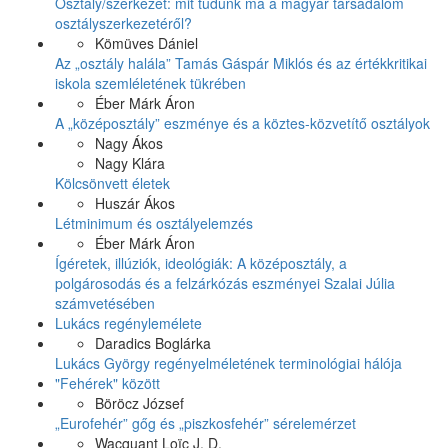
Osztály/szerkezet: mit tudunk ma a magyar társadalom
osztályszerkezetéről?
Kömüves Dániel
Az „osztály halála” Tamás Gáspár Miklós és az értékkritikai
iskola szemléletének tükrében
Éber Márk Áron
A „középosztály” eszménye és a köztes-közvetítő osztályok
Nagy Ákos
Nagy Klára
Kölcsönvett életek
Huszár Ákos
Létminimum és osztályelemzés
Éber Márk Áron
Ígéretek, illúziók, ideológiák: A középosztály, a
polgárosodás és a felzárkózás eszményei Szalai Júlia
számvetésében
Lukács regénylemélete
Daradics Boglárka
Lukács György regényelméletének terminológiai hálója
"Fehérek" között
Böröcz József
„Eurofehér” gőg és „piszkosfehér” sérelemérzet
Wacquant Loïc J. D.