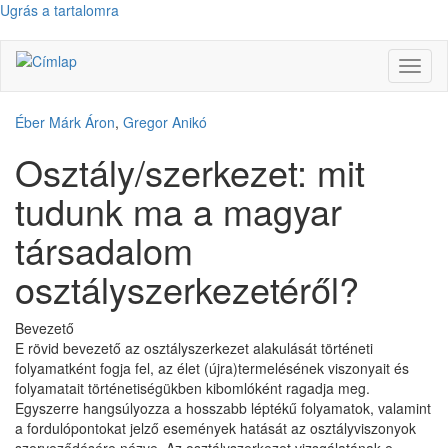
Ugrás a tartalomra
Navig
átkap
Éber Márk Áron
,
Gregor Anikó
Osztály/szerkezet: mit
tudunk ma a magyar
társadalom
osztályszerkezetéről?
Bevezető
E rövid bevezető az osztályszerkezet alakulását történeti
folyamatként fogja fel, az élet (újra)termelésének viszonyait és
folyamatait történetiségükben kibomlóként ragadja meg.
Egyszerre hangsúlyozza a hosszabb léptékű folyamatok, valamint
a fordulópontokat jelző események hatását az osztályviszonyok