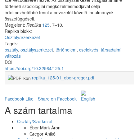
szerveződésére nézve. Az osztályszerkezet vizsgálatának e
történeti-szociológiai megközelítésmódjával célja
értelmezhetőbbé tenni a bevezetőt követő tanulmányok
összefüggéseit.
Megjelent:
Replika
125
, 7–10.
Replika blokk:
Osztály/Szerkezet
Tagek:
osztály
,
osztályszerkezet
,
történelem
,
cselekvés
,
társadalmi
változás
DOI:
https://doi.org/10.32564/125.1
replika_125-01_eber-gregor.pdf
Facebook Like
Share on Facebook
A szám tartalma
Osztály/Szerkezet
Éber Márk Áron
Gregor Anikó