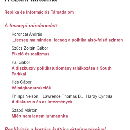
Replika és Információs Társadalom
A fecsegő mindenedet!
Koroncai András
...fecseg ma minden, fecseg a politika alsó-felső szinten
Szűcs Zoltán Gábor
Fikció és realizmus
Pál Gábor
A diszkurzív politikatudomány találkozása a South
Parkkal
Illés Gábor
Válságkonstrukciók
Phillips Nelson
Lawrence Thomas B.
Hardy Cynthia
A diskurzus és az intézmények
Szabó Márton
Miért nem lettem luhmannita
Replikázás a kortárs kultúra értelmezéseivel