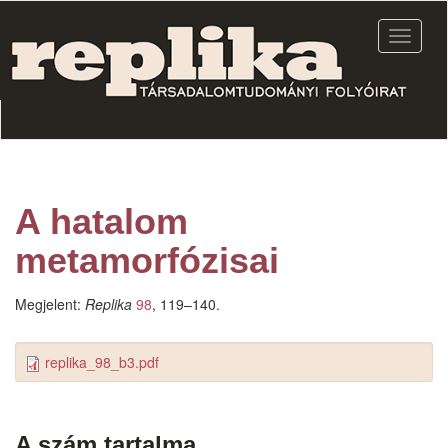
Ugrás
a
Navigác
tartalomra
átkapcs
A hatalom
metamorfózisai
Megjelent:
Replika
98
, 119–140.
replika_98_b3.pdf
A szám tartalma