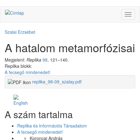
Ugrás
Navig
a
átkap
tartalomra
Szalai Erzsébet
A hatalom metamorfózisai
Megjelent:
Replika
98
, 121–140.
Replika blokk:
A fecsegő mindenedet!
replika_98-09_szalay.pdf
Facebook
Share
A szám tartalma
Like
on
Facebook
Replika és Információs Társadalom
A fecsegő mindenedet!
Koroncai András