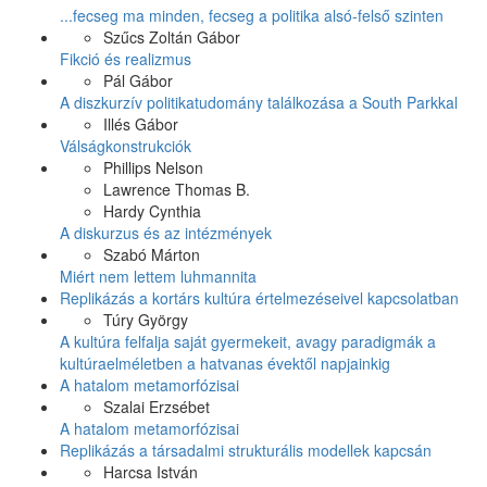
...fecseg ma minden, fecseg a politika alsó-felső szinten
Szűcs Zoltán Gábor
Fikció és realizmus
Pál Gábor
A diszkurzív politikatudomány találkozása a South Parkkal
Illés Gábor
Válságkonstrukciók
Phillips Nelson
Lawrence Thomas B.
Hardy Cynthia
A diskurzus és az intézmények
Szabó Márton
Miért nem lettem luhmannita
Replikázás a kortárs kultúra értelmezéseivel kapcsolatban
Túry György
A kultúra felfalja saját gyermekeit, avagy paradigmák a
kultúraelméletben a hatvanas évektől napjainkig
A hatalom metamorfózisai
Szalai Erzsébet
A hatalom metamorfózisai
Replikázás a társadalmi strukturális modellek kapcsán
Harcsa István