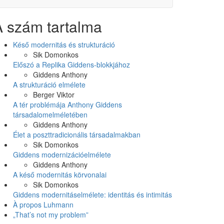
A szám tartalma
Késő modernitás és strukturáció
Sik Domonkos
Előszó a Replika Giddens-blokkjához
Giddens Anthony
A strukturáció elmélete
Berger Viktor
A tér problémája Anthony Giddens
társadalomelméletében
Giddens Anthony
Élet a poszttradicionális társadalmakban
Sik Domonkos
Giddens modernizációelmélete
Giddens Anthony
A késő modernitás körvonalai
Sik Domonkos
Giddens modernitáselmélete: identitás és intimitás
À propos Luhmann
„That’s not my problem”