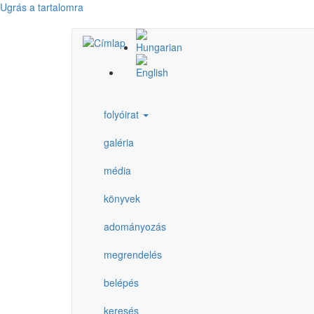
Ugrás a tartalomra
folyóirat
galéria
média
könyvek
adományozás
megrendelés
belépés
keresés