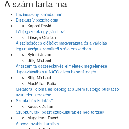
A szám tartalma
Like
on
Facebook
Háziasszony-forradalmár
Diszkurzív pszichológia
Kaposi Dávid
Lábjegyzetek egy „vicchez”
Tileagă Cristian
A szélsőséges előítélet magyarázata és a vádolás
legitimációja a romákról szóló beszédben
Byford Jovan
Billig Michael
Antiszemita összeesküvés-elméletek megjelenése
Jugoszláviában a NATO elleni háború idején
Billig Michael
MacMillan Katie
Metafora, idióma és ideológia: a „nem füstölgő puskacső”
szüntelen keresése
Szubkultúrakutatás?
Kacsuk Zoltán
Szubkultúrák, poszt-szubkultúrák és neo-törzsek
Muggleton David
A poszt-szubkulturalista