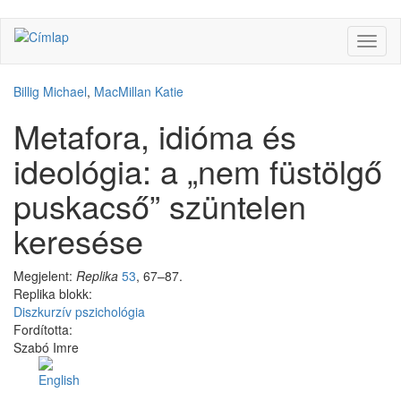
Ugrás
Navig
a
átkap
tartalomra
Billig Michael
,
MacMillan Katie
Metafora, idióma és
ideológia: a „nem füstölgő
puskacső” szüntelen
keresése
Megjelent:
Replika
53
, 67–87.
Replika blokk:
Diszkurzív pszichológia
Fordította:
Szabó Imre
Facebook
Share