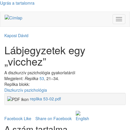
Ugrás a tartalomra
Navig
átkap
Kaposi Dávid
Lábjegyzetek egy
„vicchez”
A diszkurzív pszichológia gyakorlatáról
Megjelent:
Replika
53
, 21–34.
Replika blokk:
Diszkurzív pszichológia
replika 53-02.pdf
Facebook Like
Share on Facebook
A szám tartalma