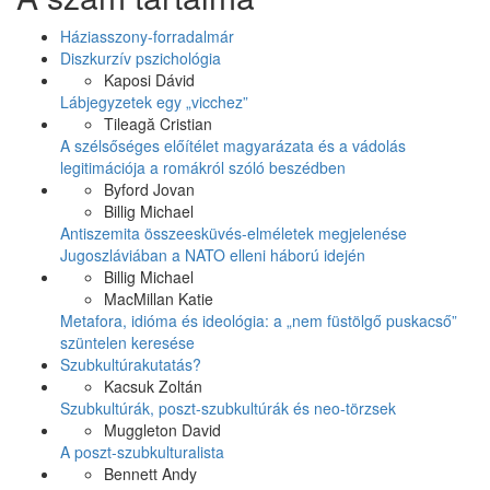
Háziasszony-forradalmár
Diszkurzív pszichológia
Kaposi Dávid
Lábjegyzetek egy „vicchez”
Tileagă Cristian
A szélsőséges előítélet magyarázata és a vádolás
legitimációja a romákról szóló beszédben
Byford Jovan
Billig Michael
Antiszemita összeesküvés-elméletek megjelenése
Jugoszláviában a NATO elleni háború idején
Billig Michael
MacMillan Katie
Metafora, idióma és ideológia: a „nem füstölgő puskacső”
szüntelen keresése
Szubkultúrakutatás?
Kacsuk Zoltán
Szubkultúrák, poszt-szubkultúrák és neo-törzsek
Muggleton David
A poszt-szubkulturalista
Bennett Andy