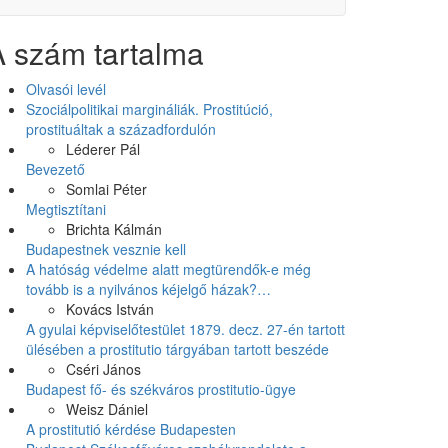
A szám tartalma
Olvasói levél
Szociálpolitikai margináliák. Prostitúció,
prostituáltak a századfordulón
Léderer Pál
Bevezető
Somlai Péter
Megtisztítani
Brichta Kálmán
Budapestnek vesznie kell
A hatóság védelme alatt megtürendők-e még
tovább is a nyilvános kéjelgő házak?…
Kovács István
A gyulai képviselőtestület 1879. decz. 27-én tartott
ülésében a prostitutio tárgyában tartott beszéde
Cséri János
Budapest fő- és székváros prostitutio-ügye
Weisz Dániel
A prostitutió kérdése Budapesten