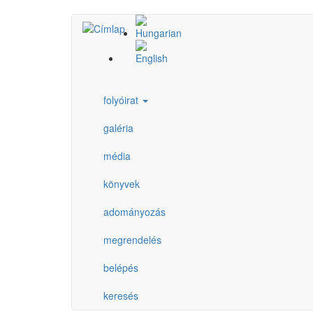
Ugrás
a
tartalomra
folyóirat
galéria
média
könyvek
adományozás
megrendelés
belépés
keresés