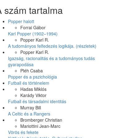
A szám tartalma
Popper halott
Forrai Gábor
Karl Popper (1902–1994)
Popper Karl R.
A tudományos felfedezés logikája. (részletek)
Popper Karl R.
Igazság, racionalitás és a tudományos tudás
gyarapodása
Pléh Csaba
Popper és a pszichológia
Futball és történelem
Hadas Miklós
Karády Viktor
Futball és társadalmi identitás
Murray Bill
A Celtic és a Rangers
Bromberger Christian
Mariottini Jean-Marc
Vörös és fekete