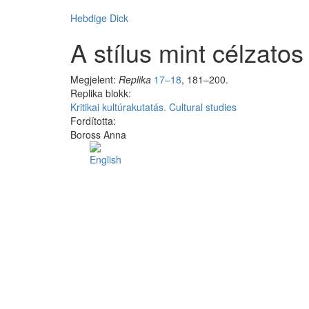
Hebdige Dick
A stílus mint célzat
Megjelent:
Replika
17–18
, 181–200.
Replika blokk:
Kritikai kultúrakutatás. Cultural studies
Fordította:
Boross Anna
Facebook
Share
Like
on
Facebook