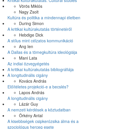
Kritikai kultúrakutatás. Cultural studies
Vörös Miklós
Nagy Zsolt
Kultúra és politika a mindennapi életben
During Simon
A kritikai kultúrakutatás történetéről
Hebdige Dick
A stílus mint célzatos kommunikáció
Ang Ien
A Dallas és a tömegkultúra ideológiája
Mani Lata
Az indiai özvegyégetés
A kritikai kultúrakutatás bibliográfiája
A longitudinális cigány
Kovács András
Előítéletes projekció-e a becslés?
Lapos András
A longitudinális cigány
Lázár Guy
A nemzeti kérdések a köztudatban
Örkény Antal
A kisebbségek csipkerózsika álma és a
szociológus herceg esete