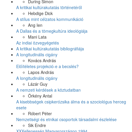
During Simon
A kritikai kultúrakutatás történetéről
Hebdige Dick
A stílus mint célzatos kommunikáció
Ang Ien
A Dallas és a tömegkultúra ideológiája
Mani Lata
Az indiai özvegyégetés
A kritikai kultúrakutatás bibliográfiája
A longitudinális cigány
Kovács András
Előítéletes projekció-e a becslés?
Lapos András
A longitudinális cigány
Lázár Guy
A nemzeti kérdések a köztudatban
Örkény Antal
A kisebbségek csipkerózsika álma és a szociológus herceg
esete
Róbert Péter
Nemzetiségi és etnikai csoportok társadalmi észlelése
Sik Endre
XXXellenesség Magyarországon 1994