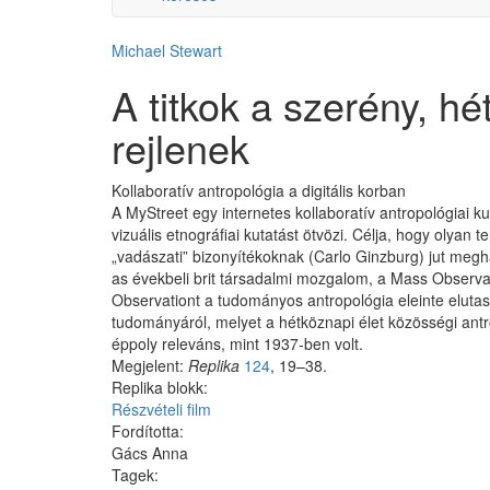
Michael Stewart
A titkok a szerény, h
rejlenek
Kollaboratív antropológia a digitális korban
A MyStreet egy internetes kollaboratív antropológiai kut
vizuális etnográfiai kutatást ötvözi. Célja, hogy olyan 
„vadászati” bizonyítékoknak (Carlo Ginzburg) jut megh
as évekbeli brit társadalmi mozgalom, a Mass Observ
Observationt a tudományos antropológia eleinte elutas
tudományáról, melyet a hétköznapi élet közösségi antr
éppoly releváns, mint 1937-ben volt.
Megjelent:
Replika
124
, 19–38.
Replika blokk:
Részvételi film
Fordította:
Gács Anna
Tagek: