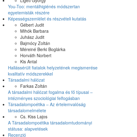
Ligeti György
You-Too: mentálhigiénés módszertan
egyetemisták részére
Képességszemlélet és részvételi kutatás
Gébert Judit
Mihók Barbara
Juhász Judit
Bajmócy Zoltán
Méreiné Berki Boglárka
Horváth Norbert
Kis Antal
Hallássérült fiatalok helyzetének megismerése
kvalitatív módszerekkel
Társadalmi hálózat
Farkas Zoltán
A társadalmi hálózat fogalma és fő típusai –
intézményes szociológiai felfogásban
Társadalompoétika – Az értelemvalóság
társadalomelmélete
Cs. Kiss Lajos
A Társadalompoétika társadalomtudományi
státusa: alapvetések
Recenzió