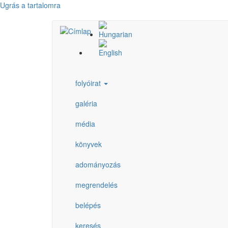
Ugrás a tartalomra
folyóirat
galéria
média
könyvek
adományozás
megrendelés
belépés
keresés