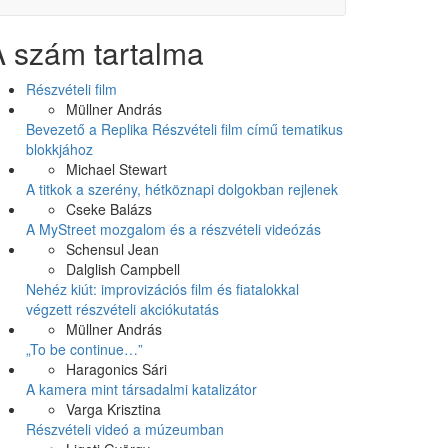
A szám tartalma
Részvételi film
Müllner András
Bevezető a Replika Részvételi film című tematikus
blokkjához
Michael Stewart
A titkok a szerény, hétköznapi dolgokban rejlenek
Cseke Balázs
A MyStreet mozgalom és a részvételi videózás
Schensul Jean
Dalglish Campbell
Nehéz kiút: improvizációs film és fiatalokkal
végzett részvételi akciókutatás
Müllner András
„To be continue…”
Haragonics Sári
A kamera mint társadalmi katalizátor
Varga Krisztina
Részvételi videó a múzeumban