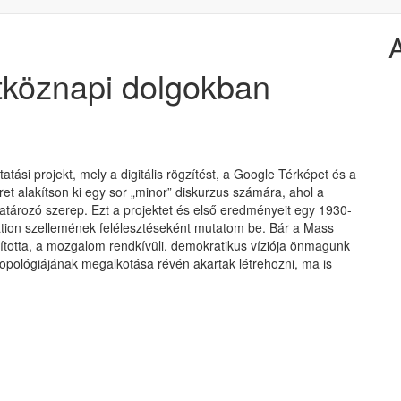
étköznapi dolgokban
atási projekt, mely a digitális rögzítést, a Google Térképet és a
teret alakítson ki egy sor „minor” diskurzus számára, ahol a
atározó szerep. Ezt a projektet és első eredményeit egy 1930-
ation szellemének felélesztéseként mutatom be. Bár a Mass
ította, a mozgalom rendkívüli, demokratikus víziója önmagunk
opológiájának megalkotása révén akartak létrehozni, ma is