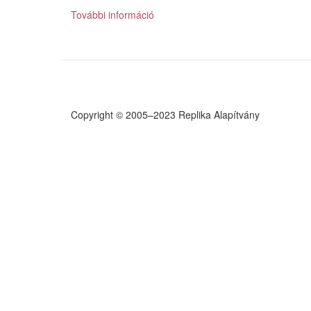
További információ
Az
elismerés
posztpolitikája
a
hegemóniaküzdelmek
szolgálatában
tartalommal
kapcsolatosan
Copyright © 2005–2023 Replika Alapítvány