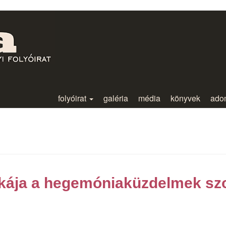
folyóirat
galéria
média
könyvek
ado
tikája a hegemóniaküzdelmek sz