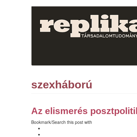
Ugrás
a
tartalomra
szexháború
Az elismerés posztpoli
Bookmark/Search this post with