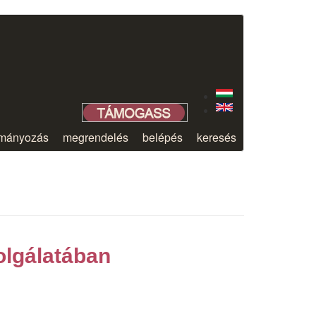
mányozás
megrendelés
belépés
keresés
olgálatában