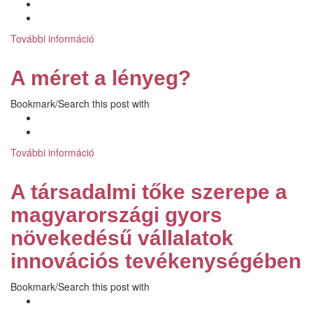
kapcsolatosan
További információ
A
jóság
máshol
A méret a lényeg?
van:
Az
Bookmark/Search this post with
Európán
belüli
másság
szabálya
További információ
A
tartalommal
méret
kapcsolatosan
a
A társadalmi tőke szerepe a
lényeg?
tartalommal
magyarországi gyors
kapcsolatosan
növekedésű vállalatok
innovációs tevékenységében
Bookmark/Search this post with