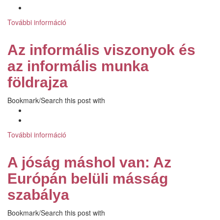
További információ
Az
embertársakba
vetett
Az informális viszonyok és
bizalom
Magyarországon
az informális munka
a
földrajza
hagyományos
kérdőíves
Bookmark/Search this post with
eszközök
alapján
tartalommal
kapcsolatosan
További információ
Az
informális
viszonyok
A jóság máshol van: Az
és
az
Európán belüli másság
informális
szabálya
munka
földrajza
Bookmark/Search this post with
tartalommal