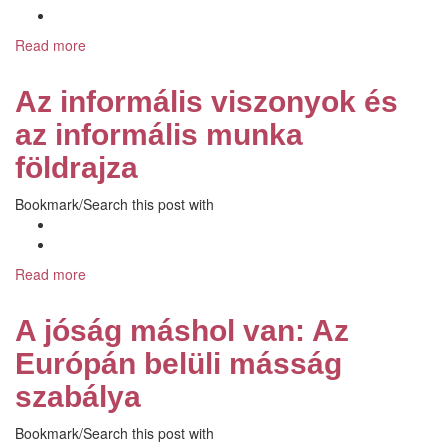
Read more
about
Az
embertársakba
Az informális viszonyok és
vetett
bizalom
az informális munka
Magyarországon
földrajza
a
hagyományos
Bookmark/Search this post with
kérdőíves
eszközök
alapján
Read more
about
Az
informális
A jóság máshol van: Az
viszonyok
és
Európán belüli másság
az
szabálya
informális
munka
Bookmark/Search this post with
földrajza