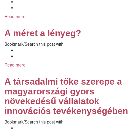
Read more
about
A
jóság
A méret a lényeg?
máshol
van:
Bookmark/Search this post with
Az
Európán
belüli
másság
Read more
about
szabálya
A
méret
A társadalmi tőke szerepe a
a
lényeg?
magyarországi gyors
növekedésű vállalatok
innovációs tevékenységében
Bookmark/Search this post with