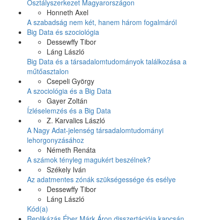
Osztályszerkezet Magyarországon
Honneth Axel
A szabadság nem két, hanem három fogalmáról
Big Data és szociológia
Dessewffy Tibor
Láng László
Big Data és a társadalomtudományok találkozása a
műtőasztalon
Csepeli György
A szociológia és a Big Data
Gayer Zoltán
Ízléselemzés és a Big Data
Z. Karvalics László
A Nagy Adat-jelenség társadalomtudományi
lehorgonyzásához
Németh Renáta
A számok tényleg magukért beszélnek?
Székely Iván
Az adatmentes zónák szükségessége és esélye
Dessewffy Tibor
Láng László
Kód(a)
Replikázás Éber Márk Áron disszertációja kapcsán