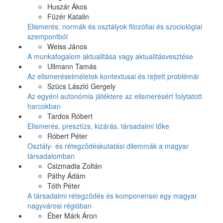
Huszár Ákos
Füzér Katalin
Elismerés: normák és osztályok filozófiai és szociológiai
szempontból
Weiss János
A munkafogalom aktualitása vagy aktualitásvesztése
Ullmann Tamás
Az elismeréselméletek kontextusai és rejtett problémái
Szücs László Gergely
Az egyéni autonómia játéktere az elismerésért folytatott
harcokban
Tardos Róbert
Elismerés, presztízs, kizárás, társadalmi tőke
Róbert Péter
Osztály- és rétegződéskutatási dilemmák a magyar
társadalomban
Csizmadia Zoltán
Páthy Ádám
Tóth Péter
A társadalmi rétegződés és komponensei egy magyar
nagyvárosi régióban
Éber Márk Áron