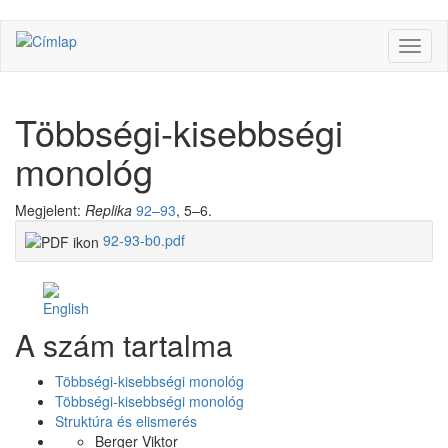
Ugrás
Navig
a
átkap
tartalomra
Többségi-kisebbségi
monológ
Megjelent:
Replika
92–93
, 5–6.
92-93-b0.pdf
Facebook
Share
A szám tartalma
Like
on
Facebook
Többségi-kisebbségi monológ
Többségi-kisebbségi monológ
Struktúra és elismerés
Berger Viktor