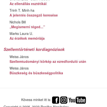
Az ellenállás esztétikái
Trinh T. Minh-ha
A jelentés összegző keresése
Nichols Bill
„Megismerni téged...”
Marks Laura U.
Az érzékek memóriája
Szellemtörténeti kordiagnózisok
Weiss János
Szellemtudományi körkép az ezredforduló után
Weiss János
Büszkeség és büszkeségpolitika
Kövess minket itt is:
Copyright © 2005–2023 Replika Alapítvány