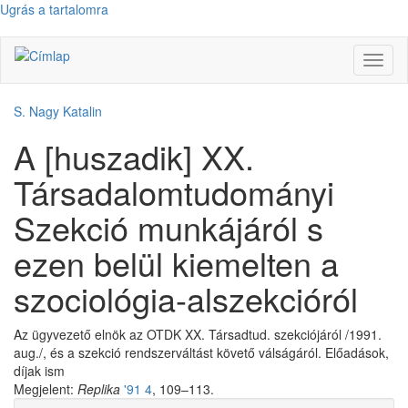
Ugrás a tartalomra
Navig
átkap
S. Nagy Katalin
A [huszadik] XX.
Társadalomtudományi
Szekció munkájáról s
ezen belül kiemelten a
szociológia-alszekcióról
Az ügyvezető elnök az OTDK XX. Társadtud. szekciójáról /1991.
aug./, és a szekció rendszerváltást követő válságáról. Előadások,
díjak ism
Megjelent:
Replika
'91 4
, 109–113.