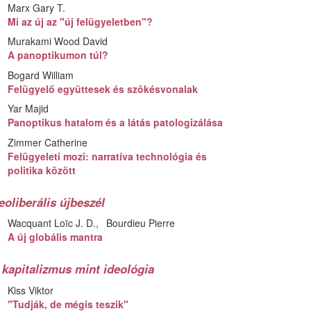
Marx Gary T.
Mi az új az "új felügyeletben"?
Murakami Wood David
A panoptikumon túl?
Bogard William
Felügyelő együttesek és szökésvonalak
Yar Majid
Panoptikus hatalom és a látás patologizálása
Zimmer Catherine
Felügyeleti mozi: narratíva technológia és
politika között
eoliberális újbeszél
Wacquant Loïc J. D.
Bourdieu Pierre
A új globális mantra
 kapitalizmus mint ideológia
Kiss Viktor
"Tudják, de mégis teszik"