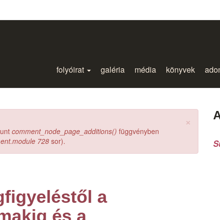
folyóirat
galéria
média
könyvek
ado
A
×
ount
comment_node_page_additions()
függvényben
ment.module
728
sor).
S
figyeléstől a
makig és a