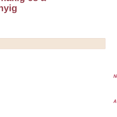
nyig
N
A