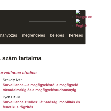
mányozás
megrendelés
belépés
keresés
 szám tartalma
urveillance studies
Székely Iván
Surveillance – a megfigyeléstől a megfigyelő
társadalmakig és a megfigyeléstudományig
Lyon David
Surveillance studies: láthatóság, mobilitás és
fenetikus rögzítés