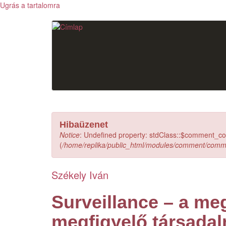
Ugrás a tartalomra
Hibaüzenet
Notice
: Undefined property: stdClass::$comment_c
(
/home/replika/public_html/modules/comment/com
Székely Iván
Surveillance – a meg
megfigyelő társadal