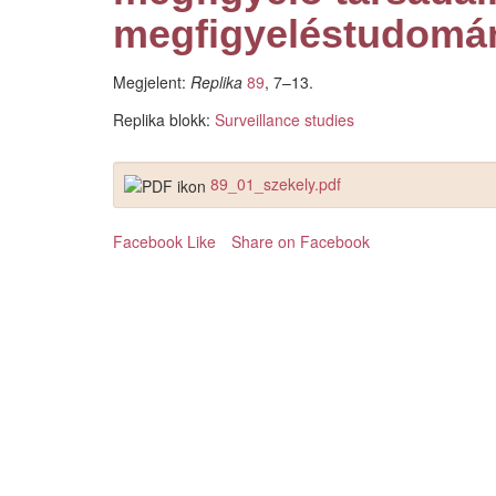
megfigyeléstudomá
Megjelent:
Replika
89
, 7–13.
Replika blokk:
Surveillance studies
89_01_szekely.pdf
Facebook Like
Share on Facebook