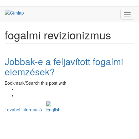
Ugrás
Navig
a
átkap
tartalomra
fogalmi revizionizmus
Jobbak-e a feljavított fogalmi
elemzések?
Bookmark/Search this post with
Facebook
Like
Share
on
Facebook
További információ
Jobbak-
e
a
feljavított
fogalmi