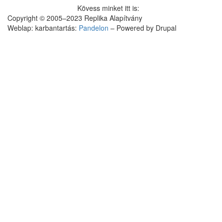
elemzések?
Kövess minket itt is:
tartalommal
Copyright © 2005–2023 Replika Alapítvány
kapcsolatosan
Weblap: karbantartás:
Pandelon
– Powered by Drupal