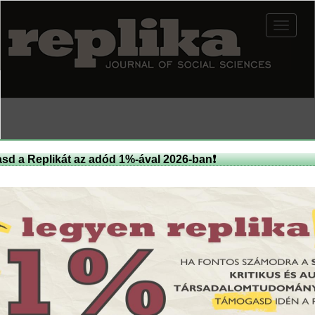
Skip
to
Toggle
main
navigat
content
sd a Replikát az adód 1%-ával 2026-ban❗