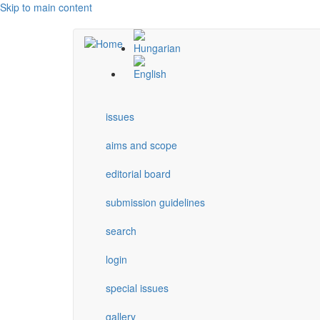
Skip to main content
issues
aims and scope
editorial board
submission guidelines
search
login
special issues
gallery