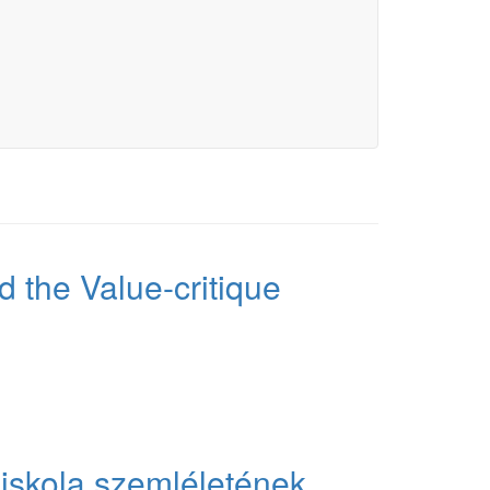
d the Value-critique
 iskola szemléletének