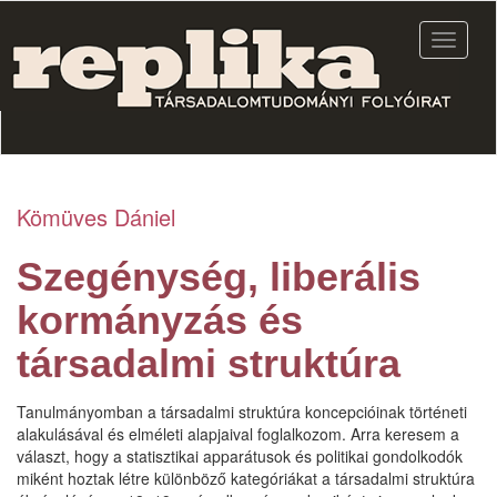
Ugrás
a
Navigác
tartalomra
átkapcs
Kömüves Dániel
Szegénység, liberális
kormányzás és
társadalmi struktúra
Tanulmányomban a társadalmi struktúra koncepcióinak történeti
alakulásával és elméleti alapjaival foglalkozom. Arra keresem a
választ, hogy a statisztikai apparátusok és politikai gondolkodók
miként hoztak létre különböző kategóriákat a társadalmi struktúra