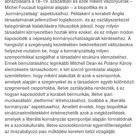
ábrázolására a 18–19. században és ezek miként viszonyulnak –
Michel Foucault fogalmai alapján – a biopolitika és a
„kormányzatiság” aspektusaihoz. Példaként a korabeli Anglia
társadalmának jellemzőivel foglalkozom, és az osztályszerkezet
kategóriáinak kialakítására fókuszálok jelesül, hogy milyen
társadalmi környezetben hozták létre ezeket, és ez milyen módon
kapcsolódik a népesség kormányozhatóságának kérdéseihez. A
hangsúlyt a szegénység kezelésében bekövetkezett változásokra
helyezve mutatom be, hogy a kormányzatiság milyen
szempontokkal szolgálhat a társadalmi struktúra elemzéséhez.
Ennek bemutatásához leginkább Mitchell Dean és Polányi Károly
elemzéseire támaszkodom; e két szerző gondolatai alapján
szemléltetem, hogy miként alakultak át azok a szempontok,
amelyek alapján a szegényeket és a társadalom egyéb különböző
szegmenseit csoportokba, illetve osztályokba rendezték, s ez
hogyan kapcsolódott a korabeli bérmunkás, illetve ipari
munkavállalói „életforma” létrehozásához, továbbá a „liberális
kormányzás” aspektusaihoz. Amellett érvelek, hogy biopolitikai
struktúraelméletekként értelmezhetők azok a megközelítések,
amelyek a liberális kormányzás szempontjai alapján formálódnak
és a szociokulturális, illetve szocioökonómiai egyenlőtlenségeket
az önszabályozó piac működési keretein belül vizsgálják.