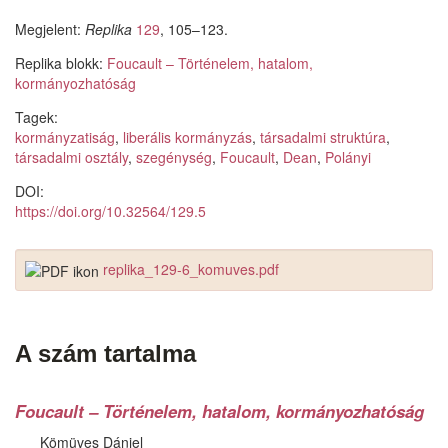
Megjelent:
Replika
129
, 105–123.
Replika blokk:
Foucault – Történelem, hatalom,
kormányozhatóság
Tagek:
kormányzatiság
,
liberális kormányzás
,
társadalmi struktúra
,
társadalmi osztály
,
szegénység
,
Foucault
,
Dean
,
Polányi
DOI:
https://doi.org/10.32564/129.5
replika_129-6_komuves.pdf
A szám tartalma
Foucault – Történelem, hatalom, kormányozhatóság
Kömüves Dániel