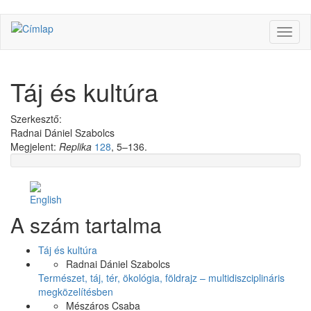
Ugrás
Navig
a
átkap
tartalomra
Táj és kultúra
Szerkesztő:
Radnai Dániel Szabolcs
Megjelent:
Replika
128
, 5–136.
Facebook
Share
A szám tartalma
Like
on
Facebook
Táj és kultúra
Radnai Dániel Szabolcs
Természet, táj, tér, ökológia, földrajz – multidiszciplináris
megközelítésben
Mészáros Csaba