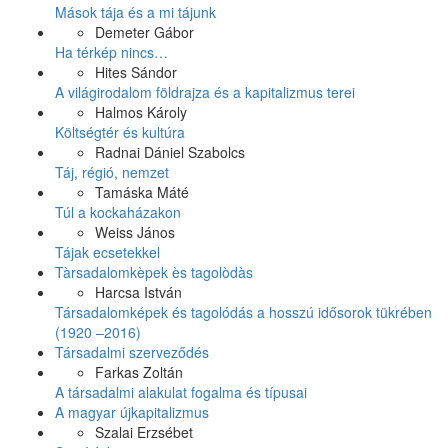
Mások tája és a mi tájunk
Demeter Gábor
Ha térkép nincs…
Hites Sándor
A világirodalom földrajza és a kapitalizmus terei
Halmos Károly
Költségtér és kultúra
Radnai Dániel Szabolcs
Táj, régió, nemzet
Tamáska Máté
Túl a kockaházakon
Weiss János
Tájak ecsetekkel
Tàrsadalomkèpek ès tagolòdàs
Harcsa István
Társadalomképek és tagolódás a hosszú idősorok tükrében
(1920 –2016)
Társadalmi szerveződés
Farkas Zoltán
A társadalmi alakulat fogalma és típusai
A magyar újkapitalizmus
Szalai Erzsébet